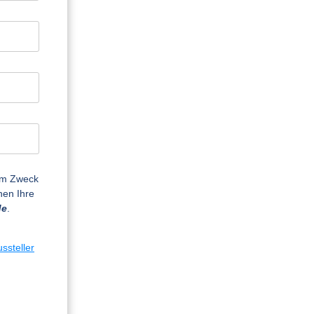
zum Zweck
nen Ihre
de
.
ssteller