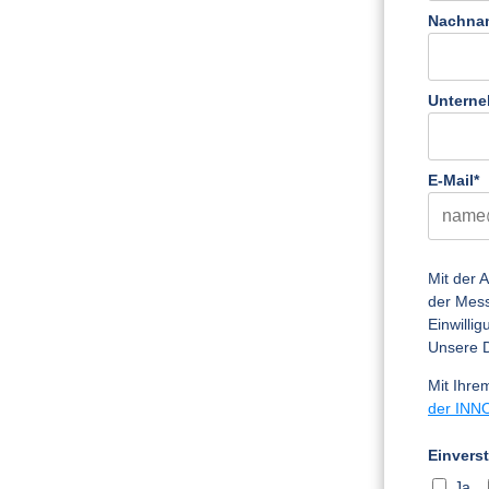
Nachna
Untern
E-Mail*
Mit der 
der Mess
Einwilli
Unsere D
Mit Ihre
der INNO
Einvers
Ja