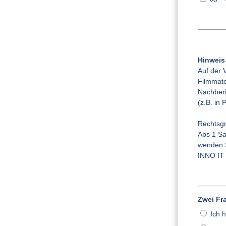
Hinweis
Auf der 
Filmmate
Nachberi
(z.B. in 
Rechtsgr
Abs 1 Sa
wenden S
INNO IT 
Zwei Fr
Ich 