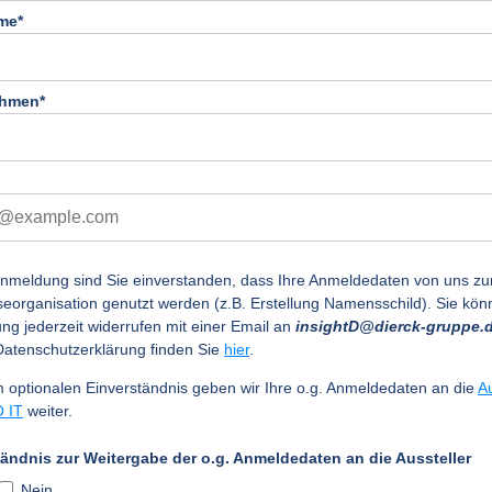
me*
ehmen*
Anmeldung sind Sie einverstanden, dass Ihre Anmeldedaten von uns 
eorganisation genutzt werden (z.B. Erstellung Namensschild). Sie kön
gung jederzeit widerrufen mit einer Email an
insightD@dierck-gruppe.
atenschutzerklärung finden Sie
hier
.
m optionalen Einverständnis geben wir Ihre o.g. Anmeldedaten an die
Au
 IT
weiter.
tändnis zur Weitergabe der o.g. Anmeldedaten an die Aussteller
Nein