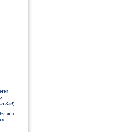
?
seren
ro
in Kiel
).
ldedaten
des