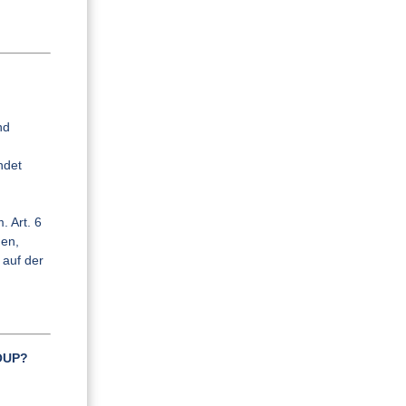
nd
ndet
. Art. 6
hen,
 auf der
ROUP?