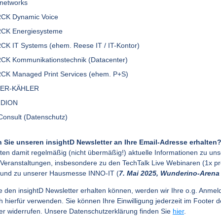
networks
CK Dynamic Voice
CK Energiesysteme
CK IT Systems (ehem. Reese IT / IT-Kontor)
CK Kommunikationstechnik (Datacenter)
CK Managed Print Services (ehem. P+S)
LER-KÄHLER
DION
onsult (Datenschutz)
 Sie unseren insightD Newsletter an Ihre Email-Adresse erhalten
lten damit regelmäßig (nicht übermäßig!) aktuelle Informationen zu un
-Veranstaltungen, insbesondere zu den TechTalk Live Webinaren (1x p
 und zu unserer Hausmesse INNO-IT (
7. Mai 2025, Wunderino-Arena 
e den insightD Newsletter erhalten können, werden wir Ihre o.g. Anme
ch hierfür verwenden. Sie können Ihre Einwilligung jederzeit im Footer 
er widerrufen. Unsere Datenschutzerklärung finden Sie
hier
.