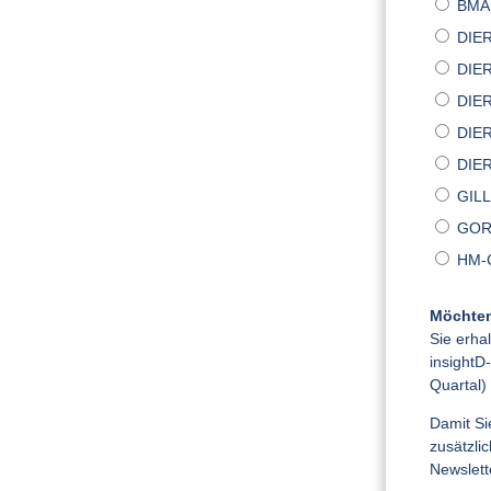
BMA
DIER
DIER
DIER
DIER
DIER
GIL
GOR
HM-C
Möchten
Sie erha
insightD
Quartal)
Damit Si
zusätzli
Newslett